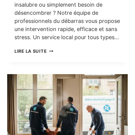
insalubre ou simplement besoin de
désencombrer ? Notre équipe de
professionnels du débarras vous propose
une intervention rapide, efficace et sans
stress. Un service local pour tous types…
DÉBARRAS
LIRE LA SUITE
À
BOULOGNE-
BILLANCOURT
:
UN
SERVICE
RAPIDE,
DISCRET
ET
EFFICACE