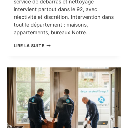
service de débarras et nettoyage
intervient partout dans le 92, avec
réactivité et discrétion. Intervention dans
tout le département : maisons,
appartements, bureaux Notre…
DÉBARRAS
LIRE LA SUITE
ET
NETTOYAGE
DANS
LES
HAUTS-
DE-
SEINE
(92)
:
UN
SERVICE
FIABLE
ET