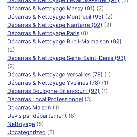
Débarras & Nettoyage Levallois-Perret (92)
(2)
Débarras & Nettoyage Massy (91)
(2)
Débarras & Nettoyage Montreuil (93)
(2)
Débarras & Nettoyage Nanterre (92)
(2)
Débarras & Nettoyage Paris
(8)
Débarras & Nettoyage Rueil-Malmaison (92)
(2)
Débarras & Nettoyage Seine-Saint-Denis (93)
(2)
Débarras & Nettoyage Versailles (78)
(1)
Débarras & Nettoyage Yvelines (78)
(1)
Débarras Boulogne-Billancourt (92)
(1)
Débarras Local Professionnel
(3)
Debarras Maison
(1)
Devis par département
(8)
Nettoyage
(5)
Uncategorized
(5)