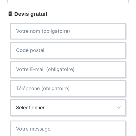
ESSONNES
(91)
📄 Devis gratuit
:
UN
SERVICE
RAPIDE,
EFFICACE
ET
LOCAL