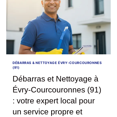
UNE
SOLUTION
FIABLE
ET
LOCALE
POUR
TOUS
VOS
BESOINS
DÉBARRAS & NETTOYAGE ÉVRY-COURCOURONNES
(91)
Débarras et Nettoyage à
Évry-Courcouronnes (91)
: votre expert local pour
un service propre et