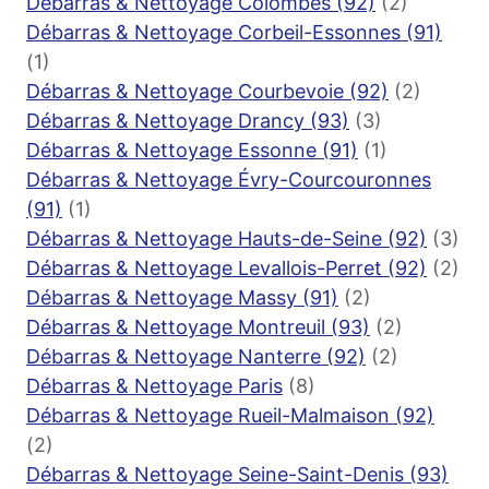
Débarras & Nettoyage Colombes (92)
(2)
Débarras & Nettoyage Corbeil-Essonnes (91)
(1)
Débarras & Nettoyage Courbevoie (92)
(2)
Débarras & Nettoyage Drancy (93)
(3)
Débarras & Nettoyage Essonne (91)
(1)
Débarras & Nettoyage Évry-Courcouronnes
(91)
(1)
Débarras & Nettoyage Hauts-de-Seine (92)
(3)
Débarras & Nettoyage Levallois-Perret (92)
(2)
Débarras & Nettoyage Massy (91)
(2)
Débarras & Nettoyage Montreuil (93)
(2)
Débarras & Nettoyage Nanterre (92)
(2)
Débarras & Nettoyage Paris
(8)
Débarras & Nettoyage Rueil-Malmaison (92)
(2)
Débarras & Nettoyage Seine-Saint-Denis (93)