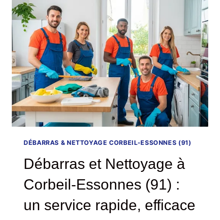
COURCOURONNES
(91)
:
VOTRE
EXPERT
LOCAL
POUR
UN
SERVICE
PROPRE
ET
RAPIDE
DÉBARRAS & NETTOYAGE CORBEIL-ESSONNES (91)
Débarras et Nettoyage à
Corbeil-Essonnes (91) :
un service rapide, efficace