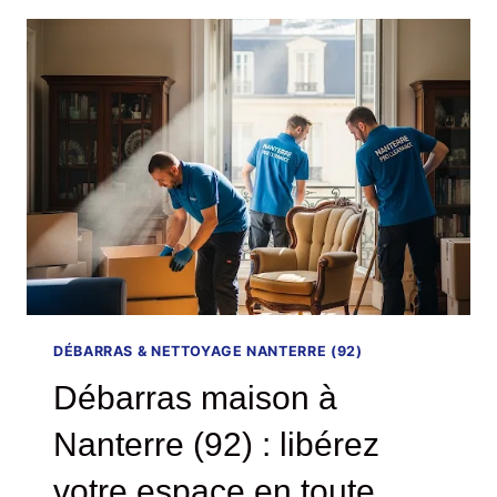
MALMAISON
(92)
:
UN
ACCOMPAGNEMENT
HUMAIN
POUR
UN
VRAI
SOULAGEMENT
DÉBARRAS & NETTOYAGE NANTERRE (92)
Débarras maison à
Nanterre (92) : libérez
votre espace en toute