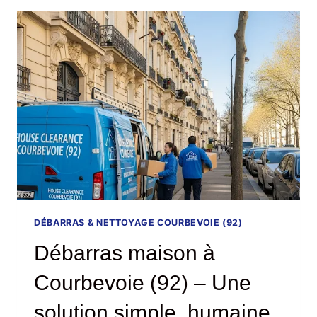
PERRET
(92)
:
UNE
SOLUTION
RAPIDE,
EFFICACE
ET
SANS
STRESS
DÉBARRAS & NETTOYAGE COURBEVOIE (92)
Débarras maison à
Courbevoie (92) – Une
solution simple, humaine