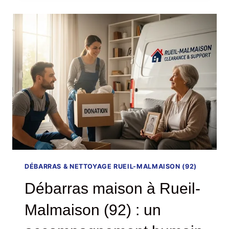
BOULOGNE-
BILLANCOURT
(92)
:
UN
SERVICE
HUMAIN,
RAPIDE
ET
SANS
SURPRISE
DÉBARRAS & NETTOYAGE RUEIL-MALMAISON (92)
Débarras maison à Rueil-
Malmaison (92) : un