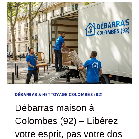
(92)
–
UNE
SOLUTION
SIMPLE,
HUMAINE
ET
CLÉ
EN
MAIN
DÉBARRAS & NETTOYAGE COLOMBES (92)
Débarras maison à
Colombes (92) – Libérez
votre esprit, pas votre dos