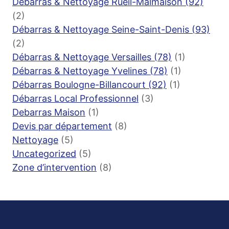
Débarras & Nettoyage Rueil-Malmaison (92)
(2)
Débarras & Nettoyage Seine-Saint-Denis (93)
(2)
Débarras & Nettoyage Versailles (78)
(1)
Débarras & Nettoyage Yvelines (78)
(1)
Débarras Boulogne-Billancourt (92)
(1)
Débarras Local Professionnel
(3)
Debarras Maison
(1)
Devis par département
(8)
Nettoyage
(5)
Uncategorized
(5)
Zone d’intervention
(8)