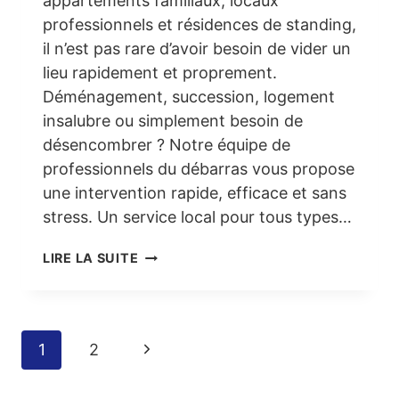
appartements familiaux, locaux
professionnels et résidences de standing,
il n’est pas rare d’avoir besoin de vider un
lieu rapidement et proprement.
Déménagement, succession, logement
insalubre ou simplement besoin de
désencombrer ? Notre équipe de
professionnels du débarras vous propose
une intervention rapide, efficace et sans
stress. Un service local pour tous types…
DÉBARRAS
LIRE LA SUITE
À
BOULOGNE-
BILLANCOURT
:
Navigation
UN
Page
1
2
de
SERVICE
suivante
RAPIDE,