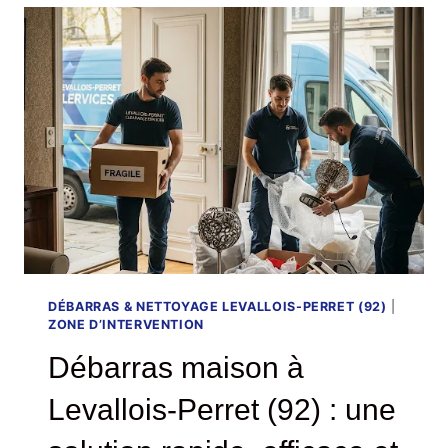
(92)
:
LIBÉREZ
VOTRE
ESPACE
EN
TOUTE
TRANQUILLITÉ
DÉBARRAS & NETTOYAGE LEVALLOIS-PERRET (92)
|
ZONE D’INTERVENTION
Débarras maison à
Levallois-Perret (92) : une