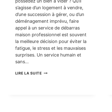
possédez un bien à vider ? Qu’il
s’agisse d’un logement à vendre,
d’une succession à gérer, ou d’un
déménagement imprévu, faire
appel à un service de débarras
maison professionnel est souvent
la meilleure décision pour éviter la
fatigue, le stress et les mauvaises
surprises. Un service humain et
sans…
DÉBARRAS
LIRE LA SUITE
MAISON
À
COLOMBES
(92)
–
LIBÉREZ
VOTRE