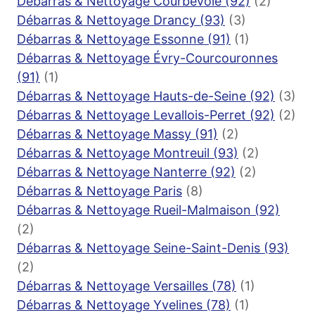
Débarras & Nettoyage Courbevoie (92)
(2)
Débarras & Nettoyage Drancy (93)
(3)
Débarras & Nettoyage Essonne (91)
(1)
Débarras & Nettoyage Évry-Courcouronnes
(91)
(1)
Débarras & Nettoyage Hauts-de-Seine (92)
(3)
Débarras & Nettoyage Levallois-Perret (92)
(2)
Débarras & Nettoyage Massy (91)
(2)
Débarras & Nettoyage Montreuil (93)
(2)
Débarras & Nettoyage Nanterre (92)
(2)
Débarras & Nettoyage Paris
(8)
Débarras & Nettoyage Rueil-Malmaison (92)
(2)
Débarras & Nettoyage Seine-Saint-Denis (93)
(2)
Débarras & Nettoyage Versailles (78)
(1)
Débarras & Nettoyage Yvelines (78)
(1)