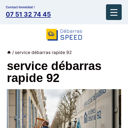
Aller
Contact Immédiat !
au
07 51 32 74 45
contenu
/
service débarras rapide 92
service débarras
rapide 92