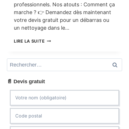
professionnels. Nos atouts : Comment ça
marche ? 👉 Demandez dès maintenant
votre devis gratuit pour un débarras ou
un nettoyage dans le…
DEMANDE
LIRE LA SUITE
DE
DEVIS
–
Rechercher :
DÉBARRAS
&
NETTOYAGE
📄 Devis gratuit
VAL-
D’OISE
(95)