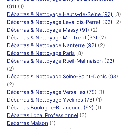
(91)
(1)
Débarras & Nettoyage Hauts-de-Seine (92)
(3)
Débarras & Nettoyage Levallois-Perret (92)
(2)
Débarras & Nettoyage Massy (91)
(2)
Débarras & Nettoyage Montreuil (93)
(2)
Débarras & Nettoyage Nanterre (92)
(2)
Débarras & Nettoyage Paris
(8)
Débarras & Nettoyage Rueil-Malmaison (92)
(2)
Débarras & Nettoyage Seine-Saint-Denis (93)
(2)
Débarras & Nettoyage Versailles (78)
(1)
Débarras & Nettoyage Yvelines (78)
(1)
Débarras Boulogne-Billancourt (92)
(1)
Débarras Local Professionnel
(3)
Debarras Maison
(1)