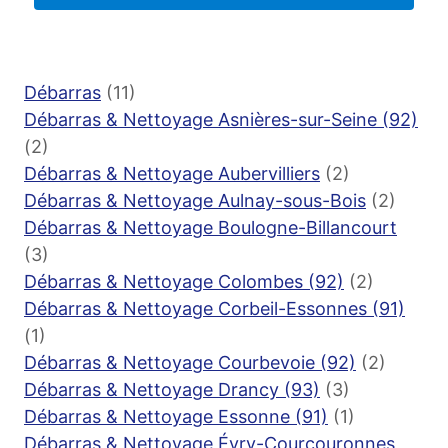
Débarras
(11)
Débarras & Nettoyage Asnières-sur-Seine (92)
(2)
Débarras & Nettoyage Aubervilliers
(2)
Débarras & Nettoyage Aulnay-sous-Bois
(2)
Débarras & Nettoyage Boulogne-Billancourt
(3)
Débarras & Nettoyage Colombes (92)
(2)
Débarras & Nettoyage Corbeil-Essonnes (91)
(1)
Débarras & Nettoyage Courbevoie (92)
(2)
Débarras & Nettoyage Drancy (93)
(3)
Débarras & Nettoyage Essonne (91)
(1)
Débarras & Nettoyage Évry-Courcouronnes