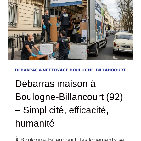
SERVICE
HUMAIN,
RAPIDE
ET
SANS
SURPRISE
DÉBARRAS & NETTOYAGE BOULOGNE-BILLANCOURT
Débarras maison à
Boulogne-Billancourt (92)
– Simplicité, efficacité,
humanité
À Boulogne-Billancourt, les logements se