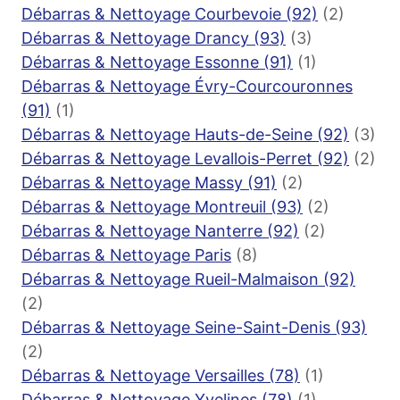
Débarras & Nettoyage Courbevoie (92)
(2)
Débarras & Nettoyage Drancy (93)
(3)
Débarras & Nettoyage Essonne (91)
(1)
Débarras & Nettoyage Évry-Courcouronnes
(91)
(1)
Débarras & Nettoyage Hauts-de-Seine (92)
(3)
Débarras & Nettoyage Levallois-Perret (92)
(2)
Débarras & Nettoyage Massy (91)
(2)
Débarras & Nettoyage Montreuil (93)
(2)
Débarras & Nettoyage Nanterre (92)
(2)
Débarras & Nettoyage Paris
(8)
Débarras & Nettoyage Rueil-Malmaison (92)
(2)
Débarras & Nettoyage Seine-Saint-Denis (93)
(2)
Débarras & Nettoyage Versailles (78)
(1)
Débarras & Nettoyage Yvelines (78)
(1)