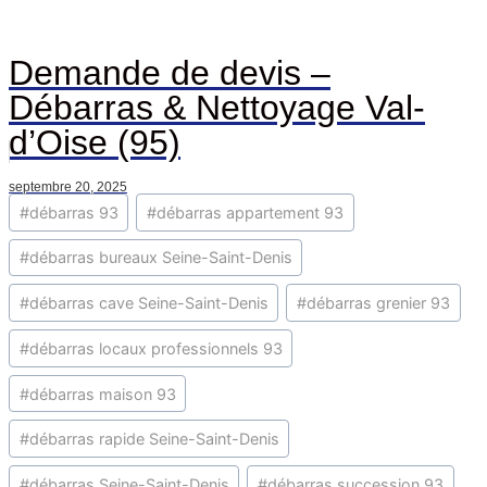
Demande de devis –
Débarras & Nettoyage Val-
d’Oise (95)
septembre 20, 2025
Étiquettes
#
débarras 93
#
débarras appartement 93
de
la
#
débarras bureaux Seine-Saint-Denis
publication :
#
débarras cave Seine-Saint-Denis
#
débarras grenier 93
#
débarras locaux professionnels 93
#
débarras maison 93
#
débarras rapide Seine-Saint-Denis
#
débarras Seine-Saint-Denis
#
débarras succession 93