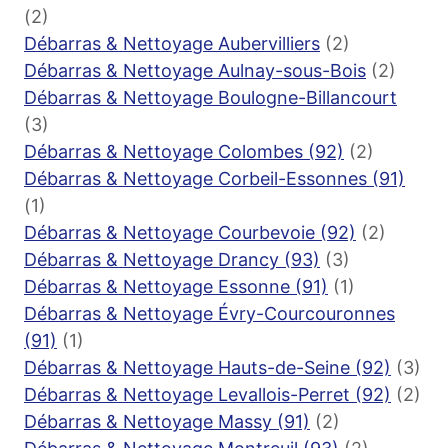
(2)
Débarras & Nettoyage Aubervilliers
(2)
Débarras & Nettoyage Aulnay-sous-Bois
(2)
Débarras & Nettoyage Boulogne-Billancourt
(3)
Débarras & Nettoyage Colombes (92)
(2)
Débarras & Nettoyage Corbeil-Essonnes (91)
(1)
Débarras & Nettoyage Courbevoie (92)
(2)
Débarras & Nettoyage Drancy (93)
(3)
Débarras & Nettoyage Essonne (91)
(1)
Débarras & Nettoyage Évry-Courcouronnes
(91)
(1)
Débarras & Nettoyage Hauts-de-Seine (92)
(3)
Débarras & Nettoyage Levallois-Perret (92)
(2)
Débarras & Nettoyage Massy (91)
(2)