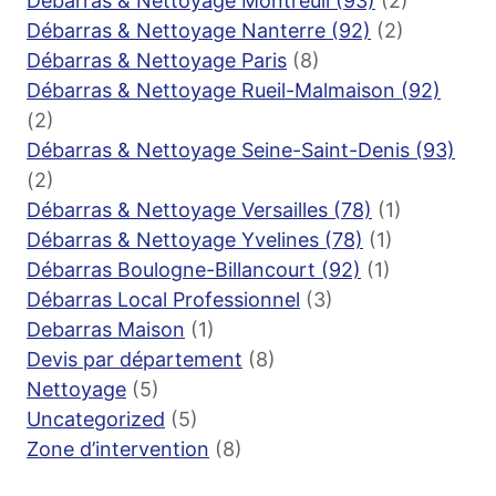
Débarras & Nettoyage Montreuil (93)
(2)
Débarras & Nettoyage Nanterre (92)
(2)
Débarras & Nettoyage Paris
(8)
Débarras & Nettoyage Rueil-Malmaison (92)
(2)
Débarras & Nettoyage Seine-Saint-Denis (93)
(2)
Débarras & Nettoyage Versailles (78)
(1)
Débarras & Nettoyage Yvelines (78)
(1)
Débarras Boulogne-Billancourt (92)
(1)
Débarras Local Professionnel
(3)
Debarras Maison
(1)
Devis par département
(8)
Nettoyage
(5)
Uncategorized
(5)
Zone d’intervention
(8)