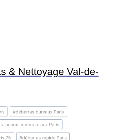
s & Nettoyage Val-de-
ris
#
débarras bureaux Paris
as locaux commerciaux Paris
ris 75
#
débarras rapide Paris