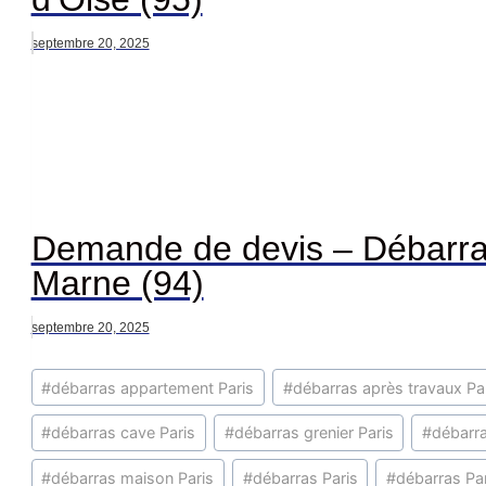
septembre 20, 2025
Demande de devis – Débarra
Marne (94)
septembre 20, 2025
Étiquettes
#
débarras appartement Paris
#
débarras après travaux Pa
de
la
#
débarras cave Paris
#
débarras grenier Paris
#
débarr
publication :
#
débarras maison Paris
#
débarras Paris
#
débarras Pa